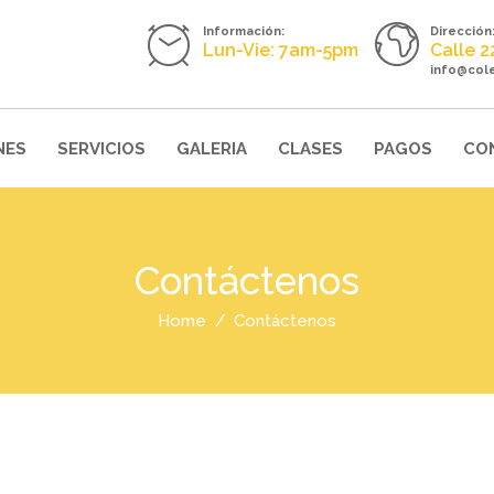
Información:
Dirección
Lun-Vie: 7am-5pm
Calle 
info@col
NES
SERVICIOS
GALERIA
CLASES
PAGOS
CO
Contáctenos
Home
Contáctenos