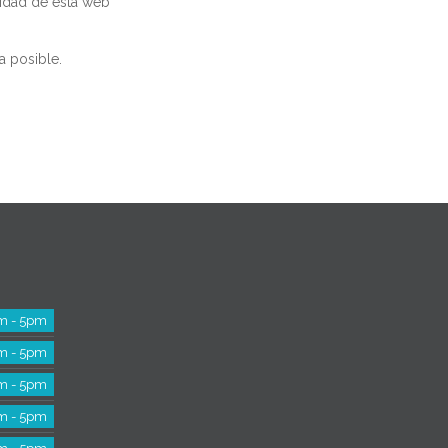
cidad de esta web
a posible.
m - 5pm
m - 5pm
m - 5pm
m - 5pm