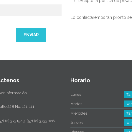
Acepto la política de priva
Lo contactaremos tan pronto se
áctenos
Horario
or información
Lunes
7a
Martes
7a
alle 22B No. 121-111
Miércoles
7a
57) (2) 3731543, (57) (2) 3733026
Jueves
7a