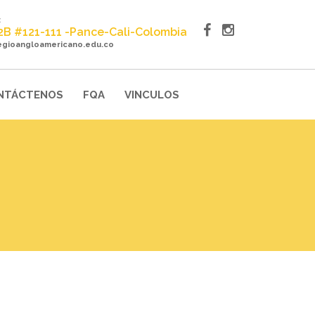
:
22B #121-111 -Pance-Cali-Colombia
egioangloamericano.edu.co
NTÁCTENOS
FQA
VINCULOS