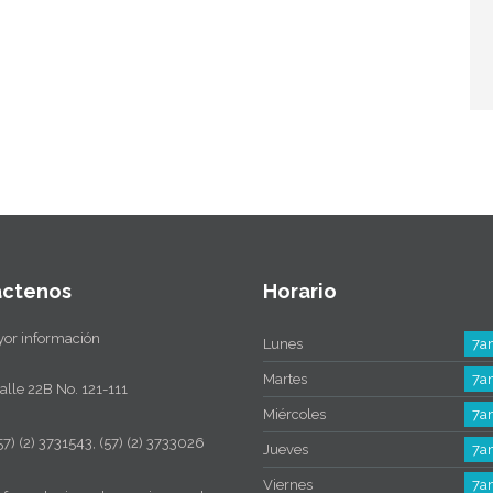
áctenos
Horario
or información
Lunes
7a
Martes
7a
alle 22B No. 121-111
Miércoles
7a
57) (2) 3731543, (57) (2) 3733026
Jueves
7a
Viernes
7a