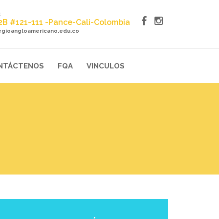
:
22B #121-111 -Pance-Cali-Colombia
egioangloamericano.edu.co
NTÁCTENOS
FQA
VINCULOS