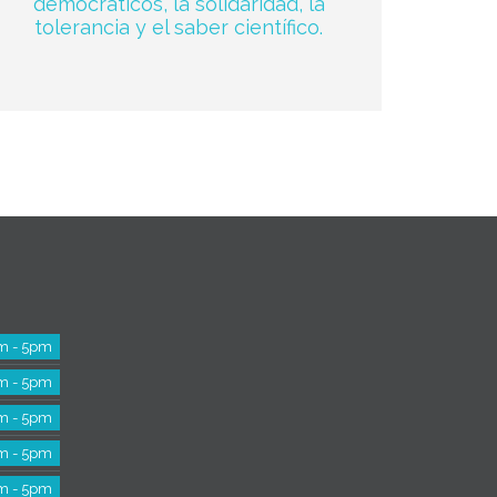
democráticos, la solidaridad, la
tolerancia y el saber científico.
m - 5pm
m - 5pm
m - 5pm
m - 5pm
m - 5pm