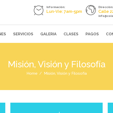
Información:
Dirección
Lun-Vie: 7am-5pm
Calle 
info@col
NES
SERVICIOS
GALERIA
CLASES
PAGOS
CO
Misión, Visión y Filosofía
Home
Misión, Visión y Filosofía