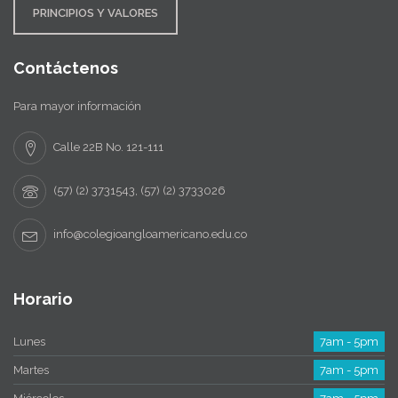
PRINCIPIOS Y VALORES
Contáctenos
Para mayor información
Calle 22B No. 121-111
(57) (2) 3731543, (57) (2) 3733026
info@colegioangloamericano.edu.co
Horario
Lunes
7am - 5pm
Martes
7am - 5pm