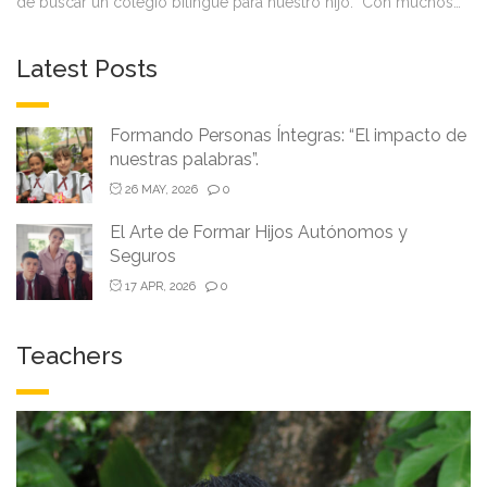
de buscar un colegio bilingüe para nuestro hijo. Con muchos…
Latest Posts
Formando Personas Íntegras: “El impacto de
nuestras palabras”.
26 MAY, 2026
0
El Arte de Formar Hijos Autónomos y
Seguros
17 APR, 2026
0
Teachers