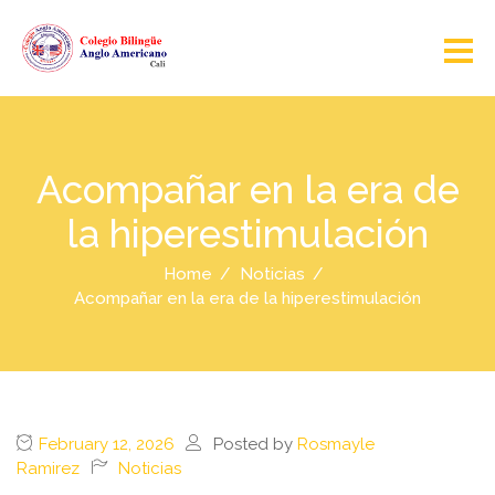
Acompañar en la era de
la hiperestimulación
Home
Noticias
Acompañar en la era de la hiperestimulación
February 12, 2026
Posted by
Rosmayle
Ramirez
Noticias