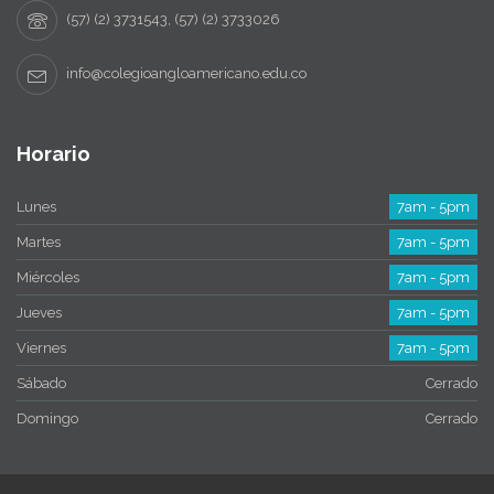
(57) (2) 3731543, (57) (2) 3733026
info@colegioangloamericano.edu.co
Horario
Lunes
7am - 5pm
Martes
7am - 5pm
Miércoles
7am - 5pm
Jueves
7am - 5pm
Viernes
7am - 5pm
Sábado
Cerrado
Domingo
Cerrado