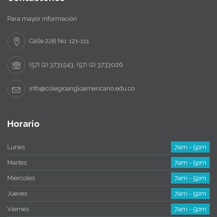
Para mayor información
Calle 22B No. 121-111
(57) (2) 3731543, (57) (2) 3733026
info@colegioangloamericano.edu.co
Horario
Lunes
7am - 5pm
Martes
7am - 5pm
Miércoles
7am - 5pm
Jueves
7am - 5pm
Viernes
7am - 5pm