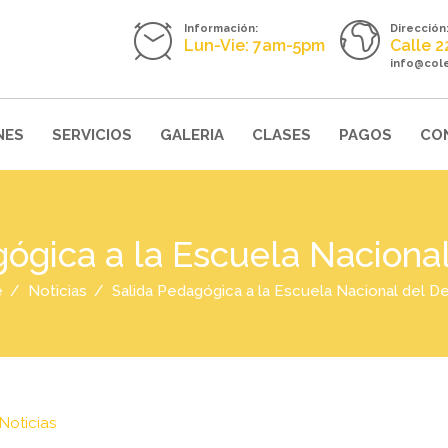
Información:
Dirección
Lun-Vie: 7am-5pm
Calle 
info@col
NES
SERVICIOS
GALERIA
CLASES
PAGOS
CO
ógica a la Escuela Naciona
e
Noticias
Salida Pedagógica a la Escuela Nacional del D
Noticias