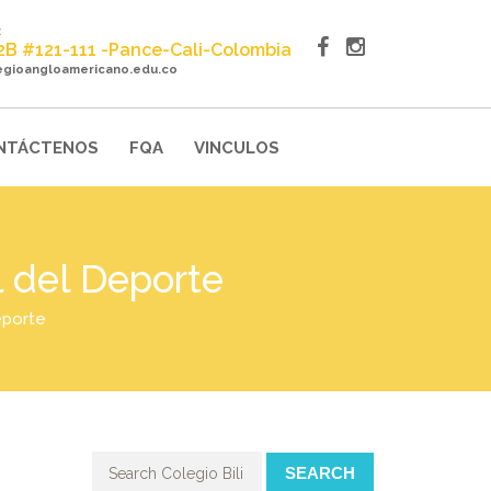
:
22B #121-111 -Pance-Cali-Colombia
egioangloamericano.edu.co
NTÁCTENOS
FQA
VINCULOS
l del Deporte
eporte
SEARCH