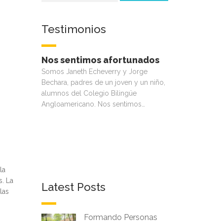
Testimonios
La familia Lasso Celis da
gracias a Dios por
pertenecer a esta gran
Institución
Hace 15 meses como padres de
Santiago, tomamos la decisión de
buscar un colegio bilingüe para nuestro
hijo. Con muchos…
la
s. La
Latest Posts
las
Formando Personas