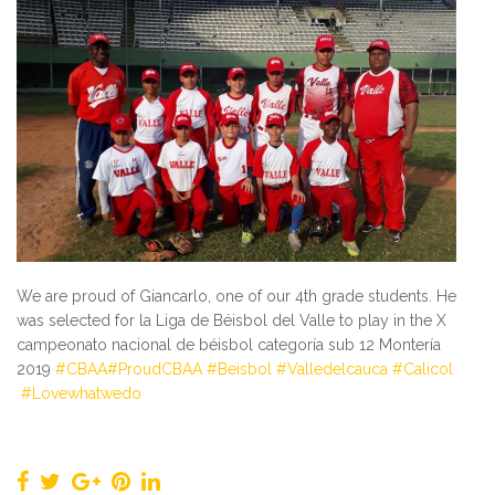
We are proud of Giancarlo, one of our 4th grade students. He
was selected for la Liga de Béisbol del Valle to play in the X
campeonato nacional de béisbol categoría sub 12 Montería
2019
#
CBAA
#
ProudCBAA
#
Beisbol
#
Valledelcauca
#
Calicol
#
Lovewhatwedo