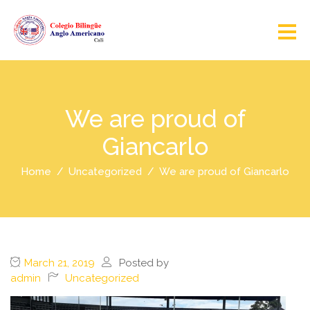
We are proud of
Giancarlo
Home
Uncategorized
We are proud of Giancarlo
March 21, 2019
Posted by
admin
Uncategorized