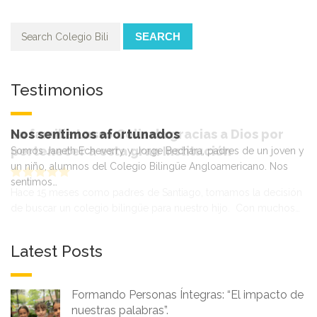
SEARCH
Testimonios
La familia Lasso Celis da gracias a Dios por
pertenecer a esta gran Institución
Hace 15 meses como padres de Santiago, tomamos la decisión
de buscar un colegio bilingüe para nuestro hijo. Con muchos…
Latest Posts
Formando Personas Íntegras: “El impacto de
nuestras palabras”.