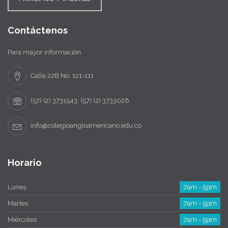
Contáctenos
Para mayor información
Calle 22B No. 121-111
(57) (2) 3731543, (57) (2) 3733026
info@colegioangloamericano.edu.co
Horario
Lunes
7am - 5pm
Martes
7am - 5pm
Miércoles
7am - 5pm