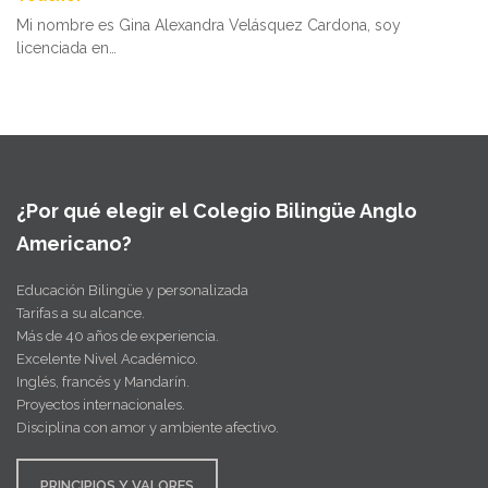
Mi nombre es Gina Alexandra Velásquez Cardona, soy
licenciada en…
¿Por qué elegir el Colegio Bilingüe Anglo
Americano?
Educación Bilingüe y personalizada
Tarifas a su alcance.
Más de 40 años de experiencia.
Excelente Nivel Académico.
Inglés, francés y Mandarín.
Proyectos internacionales.
Disciplina con amor y ambiente afectivo.
PRINCIPIOS Y VALORES