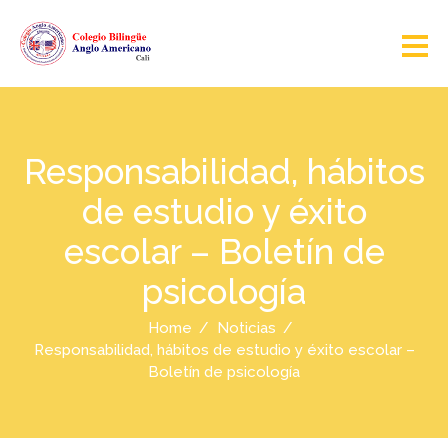
Responsabilidad, hábitos
de estudio y éxito
escolar – Boletín de
psicología
Home
Noticias
Responsabilidad, hábitos de estudio y éxito escolar –
Boletín de psicología