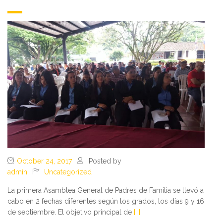
October 24, 2017
Posted by
admin
Uncategorized
La primera Asamblea General de Padres de Familia se llevó a
cabo en 2 fechas diferentes según los grados, los días 9 y 16
de septiembre. El objetivo principal de
[…]