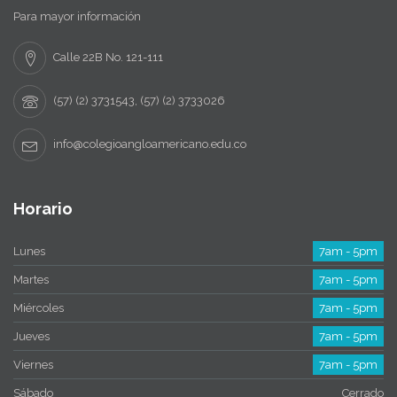
Para mayor información
Calle 22B No. 121-111
(57) (2) 3731543, (57) (2) 3733026
info@colegioangloamericano.edu.co
Horario
Lunes
7am - 5pm
Martes
7am - 5pm
Miércoles
7am - 5pm
Jueves
7am - 5pm
Viernes
7am - 5pm
Sábado
Cerrado